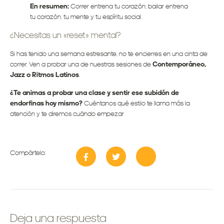
En resumen:
Correr entrena tu corazón; bailar entrena
tu corazón, tu mente y tu espíritu social.
¿Necesitas un «reset» mental?
Si has tenido una semana estresante, no te encierres en una cinta de
correr. Ven a probar una de nuestras sesiones de
Contemporáneo,
Jazz o Ritmos Latinos
.
¿Te animas a probar una clase y sentir ese subidón de
endorfinas hoy mismo?
Cuéntanos qué estilo te llama más la
atención y te diremos cuándo empezar
Compártelo:
Deja una respuesta