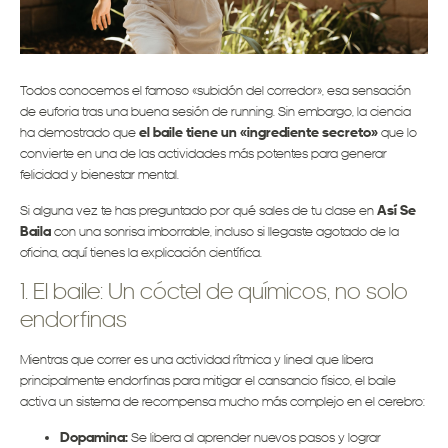
Todos conocemos el famoso «subidón del corredor», esa sensación
de euforia tras una buena sesión de running. Sin embargo, la ciencia
ha demostrado que
el baile tiene un «ingrediente secreto»
que lo
convierte en una de las actividades más potentes para generar
felicidad y bienestar mental.
Si alguna vez te has preguntado por qué sales de tu clase en
Así Se
Baila
con una sonrisa imborrable, incluso si llegaste agotado de la
oficina, aquí tienes la explicación científica.
1. El baile: Un cóctel de químicos, no solo
endorfinas
Mientras que correr es una actividad rítmica y lineal que libera
principalmente endorfinas para mitigar el cansancio físico, el baile
activa un sistema de recompensa mucho más complejo en el cerebro:
Dopamina:
Se libera al aprender nuevos pasos y lograr