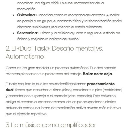
coordinar una figura difícil. Es el neurotransmisor de la
motivación.
Oxitocina:
Conocida como la «hormona del abrazo». Al bailar
en pareja o en grupo, el contacto físico y la sincronización social
disparan sus niveles, reduciendo el estrés al instante.
Serotonina:
El ritmo y la música ayudan a regular el estado de
ánimo y mejoran la calidad del sueño.
2. El «Dual Task»: Desafío mental vs.
Automatismo
Correr es, en gran medida, un proceso automático. Puedes hacerlo
mientras piensas en tus problemas del trabajo.
Bailar no te deja.
El baile requiere lo que los neurocientíficos llaman
procesamiento
dual
: tienes que escuchar el ritmo (oído), coordinar tus pies (motricidad)
y conectar con tu pareja o el espacio (viso-espacial). Este esfuerzo
obliga al cerebro a «desconectarse» de las preocupaciones diarias,
actuando como una forma de meditación activa mucho más efectiva
que el ejercicio repetitivo.
3. La música como amplificador