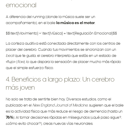
emocional
A diferencia del running (donde la música suele ser un
acompañamiento), en el baile
la música es el motor
.
$$\text{Movimiento} + \text{Música} = \text{Regulación Emocional}$$
La corteza auditiva está conectada directamente con los centros de
placer del cerebro. Cuando tus movimientos se sincronizan con un
beat
que te gusta, el cerebro interpreta que estás en un estado de
«flujo» (
flow
), lo que dispara la sensación de placer mucho más rápido
que el simple esfuerzo físico.
4. Beneficios a largo plazo: Un cerebro
más joven
No solo se trata de sentirte bien hoy. Diversos estudios, como el
publicado en el
New England Journal of Medicine
, sugieren que el baile
es la actividad física que más reduce el riesgo de demencia (hasta un
76%
). Al tomar decisiones rápidas en milisegundos (¿qué paso sigue?,
¿cómo evito chocar?), creas nuevas vías neuronales.