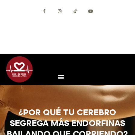
+34 627 56 69 30
+34 93 292 46 13
info@asisebaila.com
Contacta con nosotros
App ASB (Android)
App ASB (iOS)
Acceso Alumnos
¿POR QUÉ TU CEREBRO
SEGREGA MÁS ENDORFINAS
BAILANDO QUE CORRIENDO?