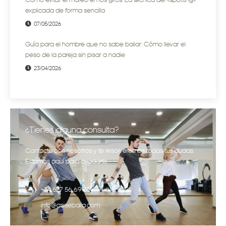
explicada de forma sencilla
07/05/2026
Guía para el hombre que no sabe bailar: Cómo llevar el
peso de la pareja sin pisar a nadie
23/04/2026
¿Tienes alguna consulta?
Contacta con nosotros y te resolveremos todas tus dudas.
Estamos aquí para ayudarte.
+34 627 56 69 30
info@asisebaila.com