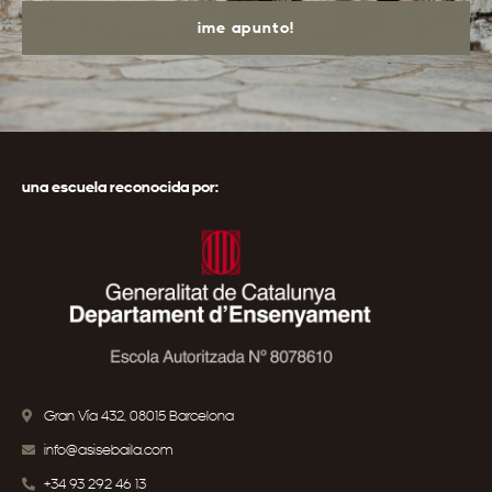
¡me apunto!
una escuela reconocida por:
Gran Vía 432, 08015 Barcelona
info@asisebaila.com
+34 93 292 46 13