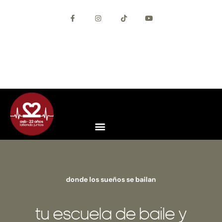
+34 627 56 69 30
+34 93 292 46 13
info@asisebaila.com
Contacta con nosotros
App ASB (Android)
App ASB (iOS)
Acceso Alumnos
donde los sueños se bailan
tu escuela de baile y