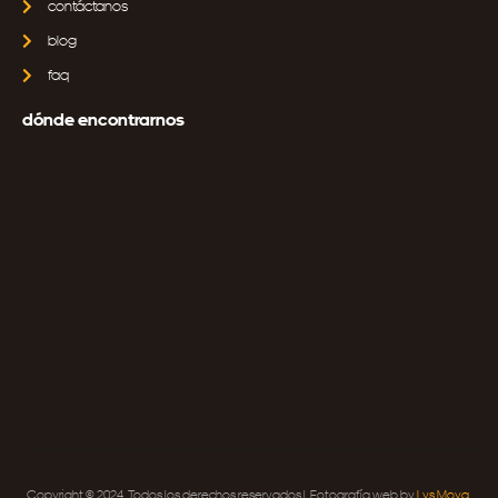
contáctanos
blog
faq
dónde encontrarnos
Copyright © 2024. Todos los derechos reservados | Fotografía web by
Lys Moya
.