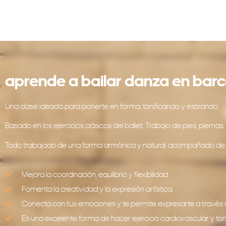
aprende a bailar danza en bar
Una clase ideada para ponerte en forma, tonificando y estirando.
Basado en los ejercicios clásicos del ballet. Trabajo de pies, piernas,
Todo trabajado de una forma armónica y natural, acompañado de mús
Mejora la coordinación, equilibrio y flexibilidad.
Fomenta la creatividad y la expresión artística.
Conecta con tus emociones y te permite expresarte a través de
Es una excelente forma de hacer ejercicio cardiovascular y tonif