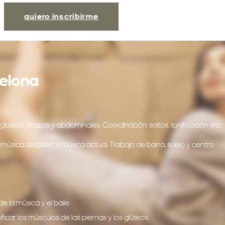
quiero inscribirme
celona
 gluteos, brazos y abdominales. Coordinación, saltos, tonificación, etc.
ica de ballet y música actual. Trabajo de barra, suelo y centro.
 la música y el baile.
icar los músculos de las piernas y los glúteos.