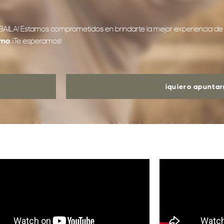
SE BAILA! Estamos comprometidos en brindarte la mejor experiencia d
smo
. ¡Te esperamos!
¡quiero apunta