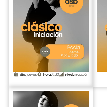
día:
jueves
hora:
9:30
nivel:
iniciación