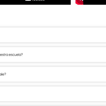
uestra escuela?
ile?