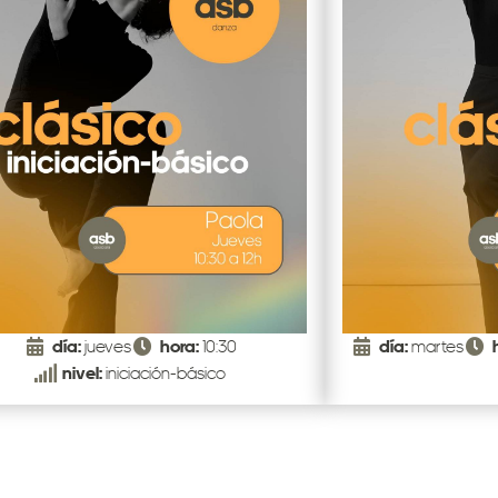
día:
jueves
hora:
10:30
día:
martes
nivel:
iniciación-básico