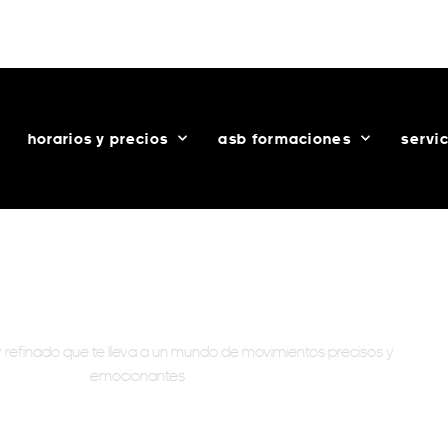
+34 93 292 46 13
info@asisebaila.com
App ASB
horarios y precios
asb formaciones
servi
ases de danza clásica
y refinado que te lleva a un mundo de movimientos precisos y
emocionantes