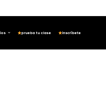
 (Android)
App ASB (iOS)
Acceso Alumnos
cios
prueba tu clase
inscríbete