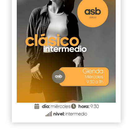
día:
miércoles
hora:
9:30
nivel:
intermedio