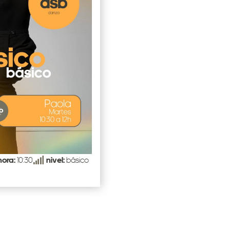
hora:
10:30
nivel:
básico