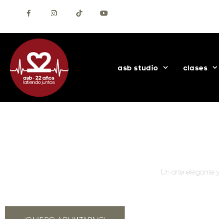
+34 627 56 69 30
Contacta con nosotros
asb studio
clases
cl
Un arte elegante 