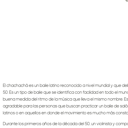
El chachachá es un baile latino reconocido a nivel mundial y que d
50. Es un tipo de baile que se identifica con facilidad en todo el
buena medida del ritmo de la música que lleva el mismo nombre. Es
agradable para las personas que buscan practicar un baile de salón 
latinos o en aquellos en donde el movimiento es mucho más constan
Durante los primeros años de la década del 50, un violinista y com