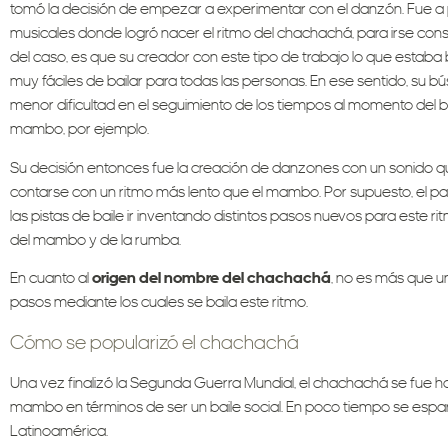
tomó la decisión de empezar a experimentar con el danzón. Fue a 
musicales donde logró nacer el ritmo del chachachá, para irse con
del caso, es que su creador con este tipo de trabajo lo que estab
muy fáciles de bailar para todas las personas. En ese sentido, su 
menor dificultad en el seguimiento de los tiempos al momento del ba
mambo, por ejemplo.
Su decisión entonces fue la creación de danzones con un sonido qu
contarse con un ritmo más lento que el mambo. Por supuesto, el paso
las pistas de baile ir inventando distintos pasos nuevos para este 
del mambo y de la rumba.
En cuanto al
origen del nombre del chachachá
, no es más que u
pasos mediante los cuales se baila este ritmo.
Cómo se popularizó el chachachá
Una vez finalizó la Segunda Guerra Mundial, el chachachá se fue 
mambo en términos de ser un baile social. En poco tiempo se espar
Latinoamérica.