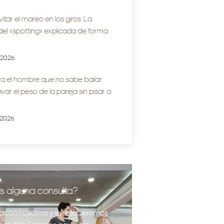
tar el mareo en los giros: La
del «spotting» explicada de forma
/2026
a el hombre que no sabe bailar:
var el peso de la pareja sin pisar a
/2026
s alguna consulta?
a con nosotros y te resolveremos