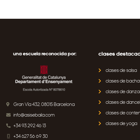
clases destaca
una escuela reconocida por:
clases de salsa
clases de bacha
clases de danza
clases de danceh
Gran Vía 432, 08015 Barcelona
clases de cont
info@asisebaila.com
clases de yoga
+34 93 292 46 13
+34 627 56 69 30