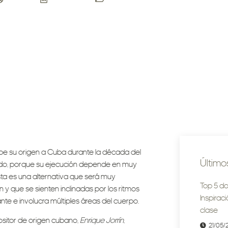
admin
13/09/2017
Blog ASB
ebe su origen a Cuba durante la década del
Último
 mundo, porque su ejecución depende en muy
ta es una alternativa que será muy
Top 5 do
y que se sienten inclinadas por los ritmos
Inspirac
te e involucra múltiples áreas del cuerpo.
clase
positor de origen cubano,
Enrique Jorrín
,
21/05/