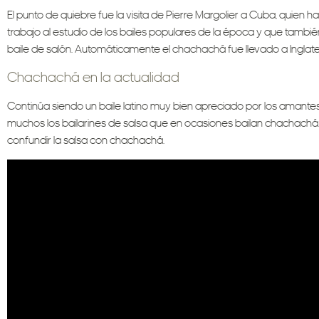
El punto de quiebre fue la visita de Pierre Margolier a Cuba, quien
trabajo al estudio de los bailes populares de la época y que tambi
baile de salón. Automáticamente el chachachá fue llevado a Inglater
Chachachá en la actualidad
Continúa siendo un baile latino muy bien apreciado por los amante
muchos los bailarines de salsa que en ocasiones bailan chachachá. 
confundir la salsa con chachachá.