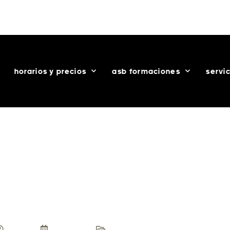
+34 93 292 46 13
info@asisebaila.com
App ASB
horarios y precios
asb formaciones
servi
 BAILE CUBANO, CH