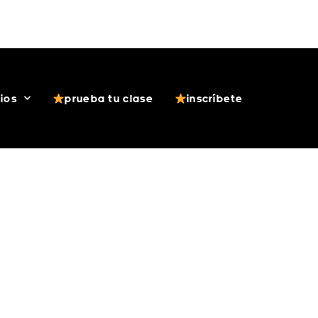
 (Android)
App ASB (iOS)
Acceso Alumnos
cios
prueba tu clase
inscríbete
ACHACHA