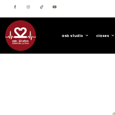
+34 627 56 69 30
Contacta con nosotros
asb studio
clases
TODO SOBRE EL