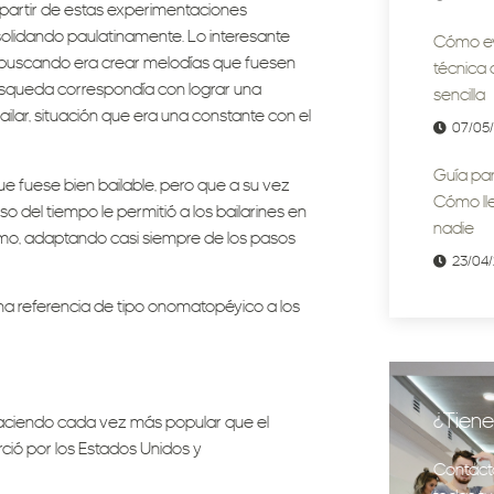
partir de estas experimentaciones
solidando paulatinamente. Lo interesante
Cómo evi
a buscando era crear melodías que fuesen
técnica 
búsqueda correspondía con lograr una
sencilla
ilar, situación que era una constante con el
07/05
Guía par
e fuese bien bailable, pero que a su vez
Cómo lle
 del tiempo le permitió a los bailarines en
nadie
ritmo, adaptando casi siempre de los pasos
23/04
na referencia de tipo onomatopéyico a los
¿Tiene
haciendo cada vez más popular que el
ció por los Estados Unidos y
Contact