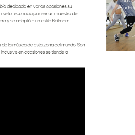
todas tu
 había dedicado en varias ocasiones su
ayudart
én se lo reconocía por ser un maestro de
ra y se adaptó a un estilo Ballroom.
+34
inf
s de la música de esta zona del mundo. Son
Inclusive en ocasiones se tiende a