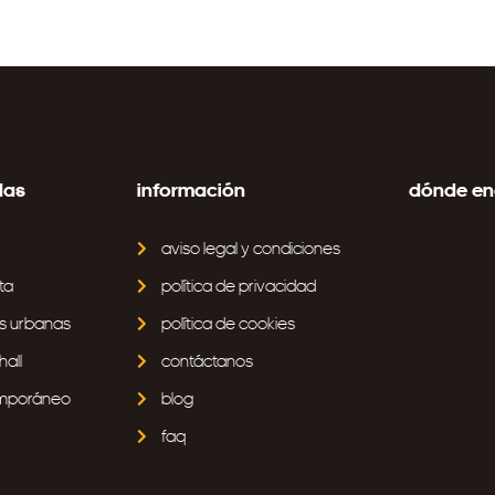
das
información
dónde en
aviso legal y condiciones
ta
política de privacidad
s urbanas
política de cookies
all
contáctanos
emporáneo
blog
faq