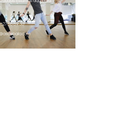
s dudas. Estamos aquí para
e.
 627 56 69 30
o@asisebaila.com