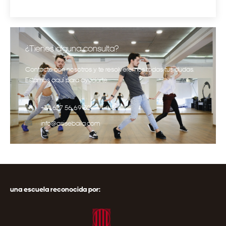
¿Tienes alguna consulta?
Contacta con nosotros y te resolveremos todas tus dudas.
Estamos aquí para ayudarte.
+34 627 56 69 30
info@asisebaila.com
una escuela reconocida por: