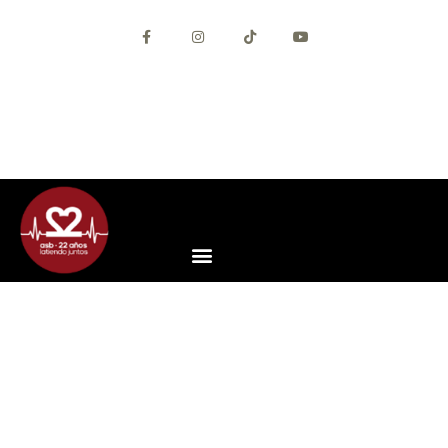
+34 627 56 69 30
+34 93 292 46 13
info@asisebaila.com
Contacta con nosotros
App ASB (Android)
App ASB (iOS)
Acceso Alumnos
CÓMO ADELGAZAR
BAILANDO