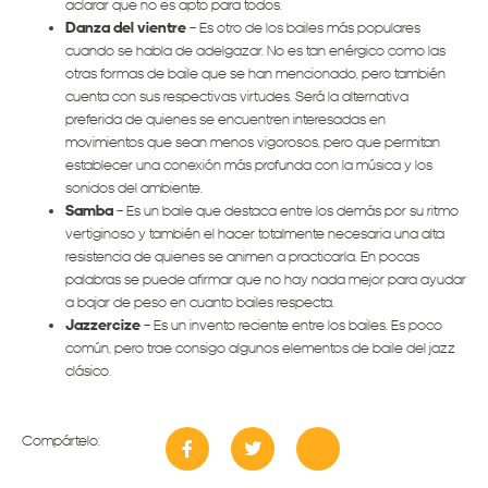
aclarar que no es apto para todos.
Danza del vientre
– Es otro de los bailes más populares
cuando se habla de adelgazar. No es tan enérgico como las
otras formas de baile que se han mencionado, pero también
cuenta con sus respectivas virtudes. Será la alternativa
preferida de quienes se encuentren interesadas en
movimientos que sean menos vigorosos, pero que permitan
establecer una conexión más profunda con la música y los
sonidos del ambiente.
Samba
– Es un baile que destaca entre los demás por su ritmo
vertiginoso y también el hacer totalmente necesaria una alta
resistencia de quienes se animen a practicarla. En pocas
palabras se puede afirmar que no hay nada mejor para ayudar
a bajar de peso en cuanto bailes respecta.
Jazzercize
– Es un invento reciente entre los bailes. Es poco
común, pero trae consigo algunos elementos de baile del jazz
clásico.
Compártelo: