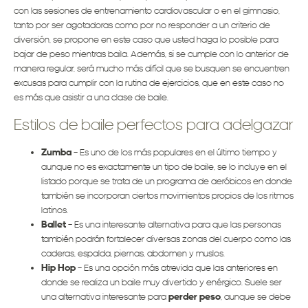
con las sesiones de entrenamiento cardiovascular o en el gimnasio,
tanto por ser agotadoras como por no responder a un criterio de
diversión, se propone en este caso que usted haga lo posible para
bajar de peso mientras baila. Además, si se cumple con lo anterior de
manera regular, será mucho más difícil que se busquen se encuentren
excusas para cumplir con la rutina de ejercicios, que en este caso no
es más que asistir a una clase de baile.
Estilos de baile perfectos para adelgazar
Zumba
– Es uno de los más populares en el último tiempo y
aunque no es exactamente un tipo de baile, se lo incluye en el
listado porque se trata de un programa de aeróbicos en donde
también se incorporan ciertos movimientos propios de los ritmos
latinos.
Ballet
– Es una interesante alternativa para que las personas
también podrán fortalecer diversas zonas del cuerpo como las
caderas, espalda, piernas, abdomen y muslos.
Hip Hop
– Es una opción más atrevida que las anteriores en
donde se realiza un baile muy divertido y enérgico. Suele ser
una alternativa interesante para
perder peso
, aunque se debe