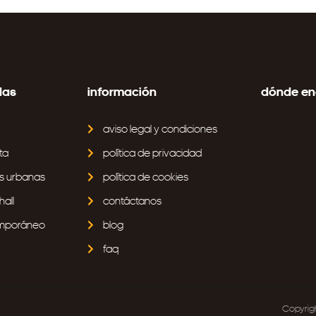
das
información
dónde en
aviso legal y condiciones
ta
política de privacidad
s urbanas
política de cookies
all
contáctanos
emporáneo
blog
faq
Copyrig