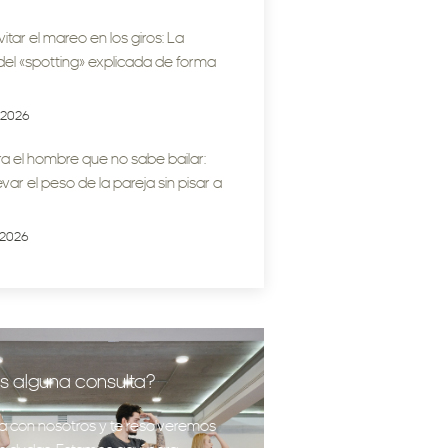
tar el mareo en los giros: La
del «spotting» explicada de forma
/2026
a el hombre que no sabe bailar:
var el peso de la pareja sin pisar a
/2026
s alguna consulta?
a con nosotros y te resolveremos