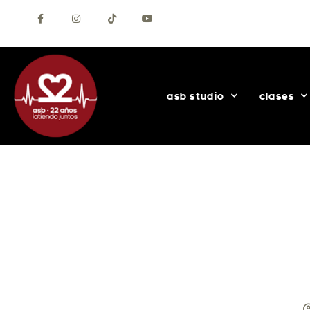
+34 627 56 69 30
Contacta con nosotros
asb studio
clases
¿CUÁL ES LA ROP