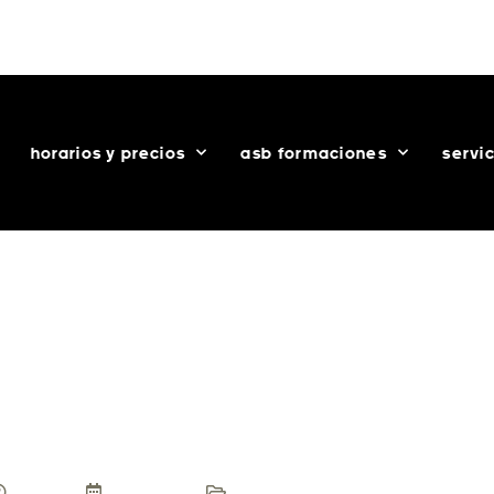
+34 93 292 46 13
info@asisebaila.com
App ASB
horarios y precios
asb formaciones
servi
A MÁS ADECUADA PAR