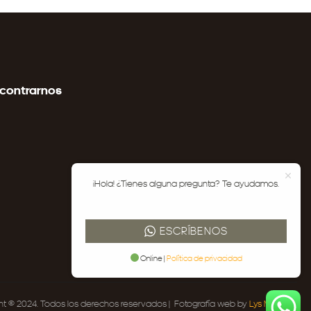
contrarnos
¡Hola! ¿Tienes alguna pregunta? Te ayudamos.
ESCRÍBENOS
Online |
Política de privacidad
ht © 2024. Todos los derechos reservados | Fotografía web by
Lys Moya
.