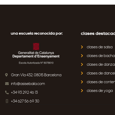
clases destaca
una escuela reconocida por:
clases de salsa
clases de bacha
clases de danza
clases de danceh
Gran Vía 432, 08015 Barcelona
clases de cont
info@asisebaila.com
clases de yoga
+34 93 292 46 13
+34 627 56 69 30