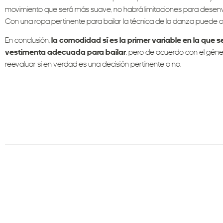
movimiento que será más suave, no habrá limitaciones para desenvo
Con una ropa pertinente para bailar la técnica de la danza puede o
En conclusión,
la comodidad sí es la primer variable en la que 
vestimenta adecuada para bailar
, pero de acuerdo con el géne
reevaluar si en verdad es una decisión pertinente o no.