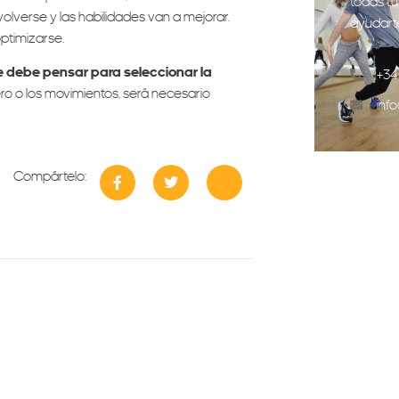
todas tu
lverse y las habilidades van a mejorar.
ayudart
ptimizarse.
se debe pensar para seleccionar la
+34
ro o los movimientos, será necesario
inf
Compártelo: