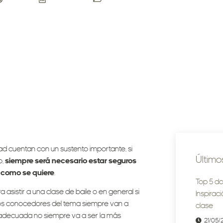
admin
30/01/2018
Blog ASB
ad cuentan con un sustento importante, si
Último
o,
siempre será necesario estar seguros
 como se quiere
.
Top 5 do
asistir a una clase de baile o en general si
Inspirac
 los conocedores del tema siempre van a
clase
 adecuada no siempre va a ser la más
21/05/