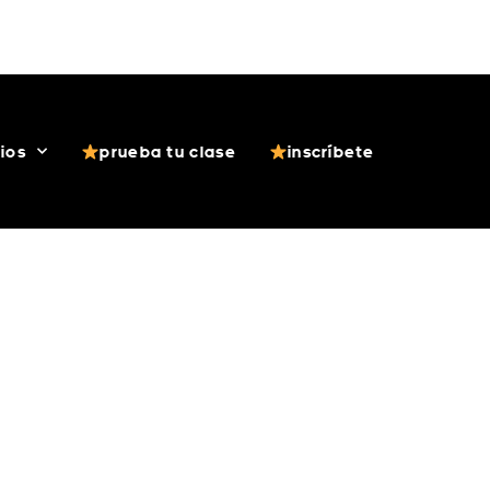
 (Android)
App ASB (iOS)
Acceso Alumnos
cios
prueba tu clase
inscríbete
A BAILAR?