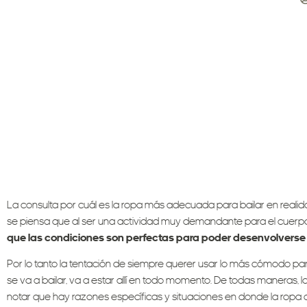
La consulta por cuál es la ropa más adecuada para bailar en realid
se piensa que al ser una actividad muy demandante para el cuerp
que las condiciones son perfectas para poder desenvolverse
Por lo tanto la tentación de siempre querer usar lo más cómodo para 
se va a bailar, va a estar allí en todo momento. De todas maneras,
notar que hay razones específicas y situaciones en donde la ropa