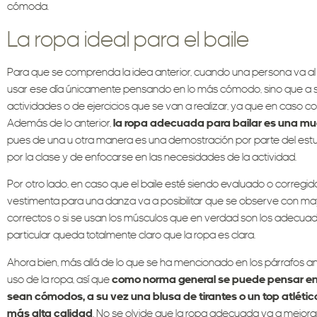
cómoda.
La ropa ideal para el baile
Para que se comprenda la idea anterior, cuando una persona va al
usar ese día únicamente pensando en lo más cómodo, sino que a su
actividades o de ejercicios que se van a realizar, ya que en caso co
Además de lo anterior,
la ropa adecuada para bailar es una mue
pues de una u otra manera es una demostración por parte del estu
por la clase y de enfocarse en las necesidades de la actividad.
Por otro lado, en caso que el baile esté siendo evaluado o corregido
vestimenta para una danza va a posibilitar que se observe con mayo
correctos o si se usan los músculos que en verdad son los adecuado
particular queda totalmente claro que la ropa es clara.
Ahora bien, más allá de lo que se ha mencionado en los párrafos ant
uso de la ropa, así que
como norma general se puede pensar en 
sean cómodos, a su vez una blusa de tirantes o un top atlético
más alta calidad
. No se olvide que la ropa adecuada va a mejorar 