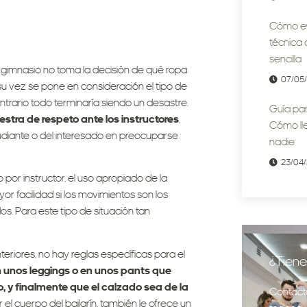
Cómo evi
técnica 
sencilla
 gimnasio no toma la decisión de qué ropa
07/05
 vez se pone en consideración el tipo de
ntrario todo terminaría siendo un desastre.
Guía par
stra de respeto ante los instructores
,
Cómo lle
diante o del interesado en preocuparse
nadie
23/04
 por instructor, el uso apropiado de la
r facilidad si los movimientos son los
s. Para este tipo de situación tan
eriores, no hay reglas específicas para el
¿Tiene
unos leggings o en unos pants que
, y finalmente que el calzado sea de la
Contact
el cuerpo del bailarín, también le ofrece un