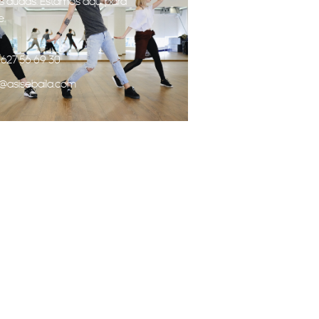
s dudas. Estamos aquí para
e.
 627 56 69 30
o@asisebaila.com