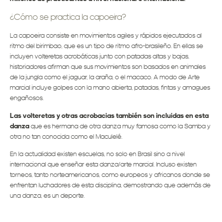
¿Cómo se practica la capoeira?
La capoeira consiste en movimientos agiles y rápidos ejecutados al
ritmo del birimbao, que es un tipo de ritmo afro-brasileño. En ellas se
incluyen volteretas acrobáticas junto con patadas altas y bajas,
historiadores afirman que sus movimientos son basados en animales
de la jungla como el jaguar, la araña, o el macaco. A modo de Arte
marcial incluye golpes con la mano abierta, patadas, fintas y amagues
engañosos.
Las volteretas y otras acrobacias también son incluidas en esta
danza
que es hermana de otra danza muy famosa como la Samba y
otra no tan conocida como el Maculelé.
En la actualidad existen escuelas, no solo en Brasil sino a nivel
internacional que enseñar esta danza/arte marcial. Incluso existen
torneos, tanto norteamericanos, como europeos y africanos donde se
enfrentan luchadores de esta disciplina, demostrando que además de
una danza, es un deporte.