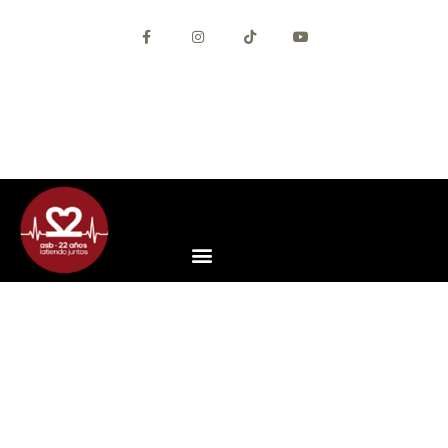
+34 627 56 69 30
+34 93 292 46 13
info@asisebaila.com
Contacta con nosotros
App ASB (Android)
App ASB (iOS)
Acceso Alumnos
CAPOEIRA, ENTRE LA DANZA
Y EL DEPORTE