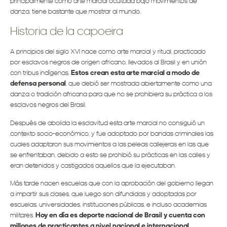
principalmente como arte marcial ocultada bajo movimientos de
danza, tiene bastante que mostrar al mundo.
Historia de la capoeira
A principios del siglo XVI nace como arte marcial y ritual, practicado
por esclavos negros de origen africano, llevados al Brasil y en unión
con tribus indígenas.
Estos crean esta arte marcial a modo de
defensa personal
, que debió ser mostrada abiertamente como una
danza o tradición africana para que no se prohibiera su práctica a los
esclavos negros del Brasil.
Después de abolida la esclavitud esta arte marcial no consiguió un
contexto socio-económico, y fue adoptado por bandas criminales las
cuales adaptaron sus movimientos a las peleas callejeras en las que
se enfrentaban, debido a esto se prohibió su prácticas en las calles y
eran detenidos y castigados aquellos que la ejecutaban.
Más tarde nacen escuelas que con la aprobación del gobierno llegan
a impartir sus clases, que luego son difundidas y adoptadas por
escuelas, universidades, instituciones públicas, e incluso academias
militares.
Hoy en día es deporte nacional de Brasil y cuenta con
millones de practicantes a nivel nacional e internacional
.