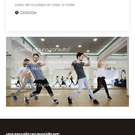
peso de la pareja sin pisar a nadie
23/04/2026
¿Tienes alguna consulta?
Contacta con nosotros y te resolveremos todas tus dudas.
Estamos aquí para ayudarte.
+34 627 56 69 30
info@asisebaila.com
una escuela reconocida por: